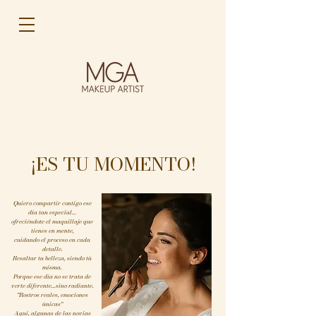
¡ES TU MOMENTO!
Quiero compartir contigo ese
día tan especial...
ofreciéndote el maquillaje que
tienes en mente,
cuidando el proceso en cada
detalle.
Resaltar tu belleza, siendo tú
misma.
​Porque ese día no se trata de
verte diferente...sino radiante.
"Rostros reales, emociones
únicas"
Aqui, algunas de las novias